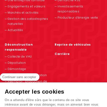
Une entreprise familiale
Démarche RSE
Engagements et valeurs
Investissements
responsables
Marchés et activités
Producteur d’énergie verte
Gestion des catastrophes
naturelles
Actualités
Déconstruction
Reprise de véhicules
responsable
Carrière
Collecte de VHU
Dépollution
Démontage
Recyclage et valorisation
Continuer sans accepter
Réemploi : production de
PIEC
Accepter les cookies
On a attendu d'être sûrs que le contenu de ce site vous
intéresse avant de vous déranger, mais on aimerait bien vous
Indicateurs