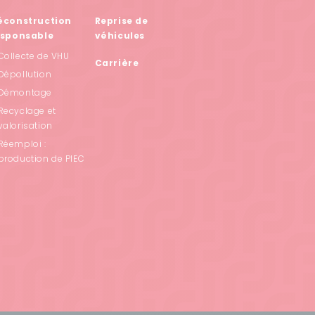
éconstruction
Reprise de
esponsable
véhicules
Collecte de VHU
Carrière
Dépollution
Démontage
Recyclage et
valorisation
Réemploi :
production de PIEC