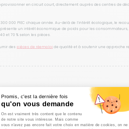
provisionner en circuit court, directement auprès des centres de dé
300 000 PIEC chaque année. Au-delà de l’intérêt écologique, le reco
C) présente un intérêt économique de poids pour les consommateurs
40 et 70 % selon les pièces.
urnir des
pièces de réemploi
de qualité et à soutenir une approche 
Promis, c'est la dernière fois
qu'on vous demande
Plateforme de Gestion du Consentem
On est vraiment très content que le contenu
i
de notre site vous intéresse. Mais comme
vous n'avez pas encore fait votre choix en matière de cookies, on ne