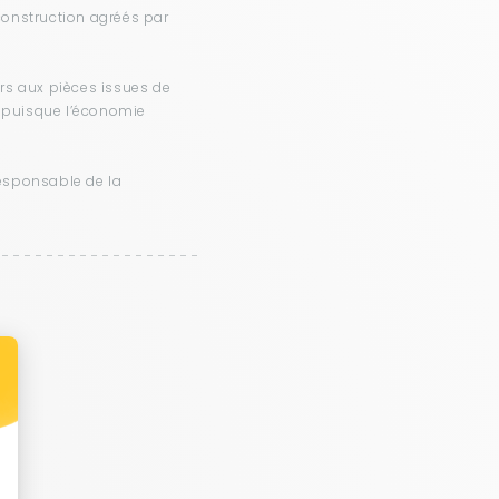
construction agréés par
urs aux pièces issues de
, puisque l’économie
responsable de la
ent : Personnalisez vos Options