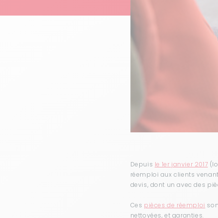
Depuis
le 1er janvier 2017
(lo
réemploi aux clients venant 
devis, dont un avec des pi
Ces
pièces de réemploi
sont
nettoyées, et garanties.