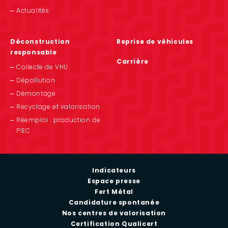
Actualités
Déconstruction
Reprise de véhicules
responsable
Carrière
Collecte de VHU
Dépollution
Démontage
Recyclage et valorisation
Réemploi : production de
PIEC
Accepter les cookies
On a attendu d'être sûrs que le contenu de ce site vous
intéresse avant de vous déranger, mais on aimerait bien vous
Indicateurs
accompagner pendant votre visite...
Espace presse
C'est OK pour vous ?
Fert Métal
Candidature spontanée
À quoi servent ces cookies ?
Nos centres de valorisation
Partage de données avec Google
Certification Qualicert