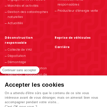
responsables
Marchés et activités
Producteur d’énergie verte
Gestion des catastrophes
naturelles
Actualités
Déconstruction
Reprise de véhicules
responsable
Carrière
Collecte de VHU
Dépollution
Démontage
Recyclage et valorisation
Continuer sans accepter
Réemploi : production de
PIEC
Accepter les cookies
On a attendu d'être sûrs que le contenu de ce site vous
intéresse avant de vous déranger, mais on aimerait bien vous
Indicateurs
accompagner pendant votre visite...
Espace presse
C'est OK pour vous ?